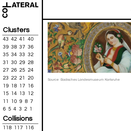
Clusters
43
42
41
40
39
38
37
36
35
34
33
32
31
30
29
28
27
26
25
24
23
22
21
20
Source: Badisches Landesmuseum Karlsruhe
19
18
17
16
15
14
13
12
11
10
9
8
7
6
5
4
3
2
1
Collisions
118
117
116